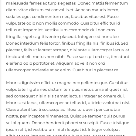
malesuada fames ac turpis egestas. Donec mattis fermentum
diam, vitae dictum est convallis et. Aenean mauris lorem,
sodales eget condimentum nec, faucibus vitae est. Fusce
vulputate odio non mollis commodo. Curabitur efficitur id
tellus at imperdiet. Vestibulum commodo dui non eros
fringilla, eget sagittis enim placerat. Integer sed nunc leo.
Donec interdum felis tortor, finibus fringilla nisi finibus id. Sed
placerat, felis ut laoreet semper, nisi ante ullamcorper lacus, at
tincidunt elit metus non nibh. Fusce suscipit orci est, tincidunt
eleifend odio porttitor et. Aliquam ac velit non orci
ullamcorper molestie at ac enim. Curabitur in placerat mi.
Mauris dignissim efficitur magna nec pellentesque. Curabitur
vulputate, ligula nec dictum tempus, metus urna aliquet nisl,
sed consequat nisi nisl sit amet lectus. Integer ac ornare dui.
Mauris est lacus, ullamcorper ac tellus id, ultricies volutpat nisi.
Class aptent taciti sociosqu ad litora torquent per conubia
nostra, per inceptos himenaeos. Quisque semper quis purus
vel aliquam. Donec hendrerit pharetra suscipit. Fusce tristique
ipsum elit, id vestibulum nibh feugiat id. Integer volutpat
nibh et sem imperdiet, eget dapibus diam laoreet. Praesent