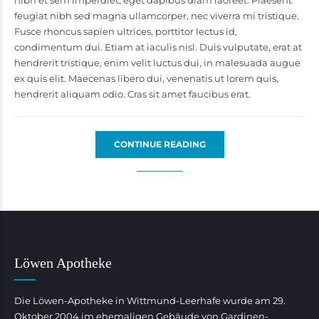
feugiat nibh sed magna ullamcorper, nec viverra mi tristique.
Fusce rhoncus sapien ultrices, porttitor lectus id,
condimentum dui. Etiam at iaculis nisl. Duis vulputate, erat at
hendrerit tristique, enim velit luctus dui, in malesuada augue
ex quis elit. Maecenas libero dui, venenatis ut lorem quis,
hendrerit aliquam odio. Cras sit amet faucibus erat.
CONTINUE READING
Löwen Apotheke
Die Löwen-Apotheke in Wittmund-Leerhafe wurde am 29.
Oktober 2004 im ehemaligen Gebäude von Gardinen-